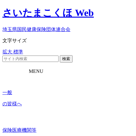
さいたまこくほ Web
埼玉県国民健康保険団体連合会
文字サイズ
拡大
標準
検索
MENU
一般
の皆様へ
保険医療機関等