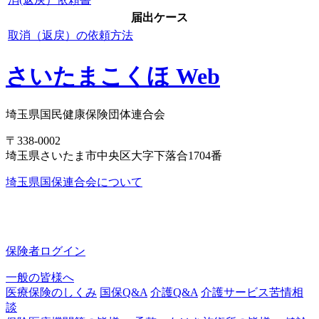
届出ケース
取消（返戻）の依頼方法
さいたまこくほ Web
埼玉県国民健康保険団体連合会
〒338-0002
埼玉県さいたま市中央区大字下落合1704番
埼玉県国保連合会について
保険者ログイン
一般の皆様へ
医療保険のしくみ
国保Q&A
介護Q&A
介護サービス苦情相
談