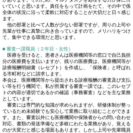
いていくと思います。責任をもって計画をたて、その中で係
全体の状況に沿って柔軟に対応することが大切だと日々感じ
ます。
他の部署と比べて人数が少ない部署ですが、周りの上司や
先輩が仕事に真摯に向き合っていますので、メリハリをつけ
て、集中できる環境だと思います。
■ 審査一課職員（２年目・女性）
医療を受けると、患者さんは医療機関等の窓口で自己負担
分の医療費を支払いますが、残りの医療費は、医療機関等が
診療報酬明細書（レセプト）を作成し、「保険者」と呼ばれ
る市町村などに請求します。
本会は、医療機関等から提出される診療報酬の審査及び支払
い等を行う機関で、私が所属する審査一課では、このレセプ
トの内容が適切であるかの確認（事務審査）などを主な業務
としています。
審査には専門的な知識が求められますが、研修体制が整っ
ているため未経験でも安心して業務に取り組むことができま
す。また、審査以外にも医療機関や保険者からの問い合わせ
対応、書類の発送準備など多岐にわたる業務があり、覚える
のが大変だと感じる場面もあります。しかし上司や先輩職員