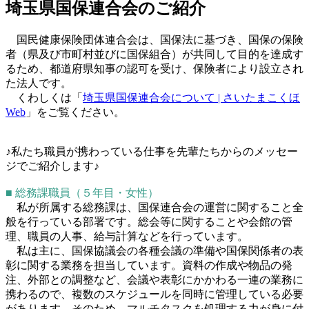
埼玉県国保連合会のご紹介
国民健康保険団体連合会は、国保法に基づき、国保の保険
者（県及び市町村並びに国保組合）が共同して目的を達成す
るため、都道府県知事の認可を受け、保険者により設立され
た法人です。
くわしくは「
埼玉県国保連合会について | さいたまこくほ
Web
」をご覧ください。
♪私たち職員が携わっている仕事を先輩たちからのメッセー
ジでご紹介します♪
■ 総務課職員（５年目・女性）
私が所属する総務課は、国保連合会の運営に関すること全
般を行っている部署です。総会等に関することや会館の管
理、職員の人事、給与計算などを行っています。
私は主に、国保協議会の各種会議の準備や国保関係者の表
彰に関する業務を担当しています。資料の作成や物品の発
注、外部との調整など、会議や表彰にかかわる一連の業務に
携わるので、複数のスケジュールを同時に管理している必要
があります。そのため、マルチタスクを処理する力が身に付