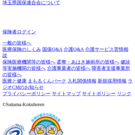
埼玉県国保連合会について
保険者ログイン
一般の皆様へ
医療保険のしくみ
国保Q&A
介護Q&A
介護サービス苦情相
談
保険医療機関等の皆様へ
柔整・あはき施術所の皆様へ
健診
等実施機関の皆様へ
介護事業者の皆様へ
障害者支援事業所
の皆様へ
医療と健康
まもるくんパーク
入札関係情報
新規採用情報
ラ
ジオCMのお知らせ
プライバシーポリシー
サイトマップ
サイトポリシー
リンク
©Saitama-Kokuhoren