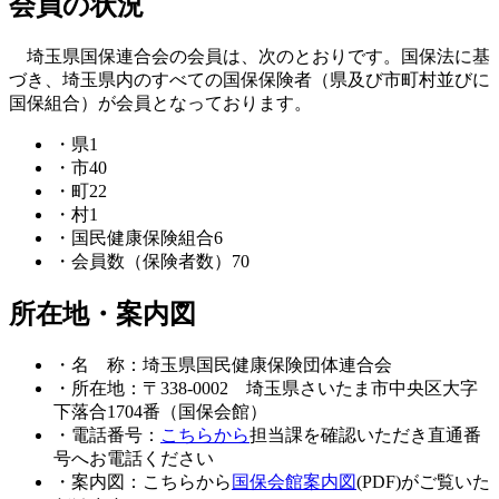
会員の状況
埼玉県国保連合会の会員は、次のとおりです。国保法に基
づき、埼玉県内のすべての国保保険者（県及び市町村並びに
国保組合）が会員となっております。
・
県1
・
市40
・
町22
・
村1
・
国民健康保険組合6
・
会員数（保険者数）70
所在地・案内図
・
名 称：埼玉県国民健康保険団体連合会
・
所在地：〒338-0002 埼玉県さいたま市中央区大字
下落合1704番（国保会館）
・
電話番号：
こちらから
担当課を確認いただき直通番
号へお電話ください
・
案内図：こちらから
国保会館案内図
(PDF)がご覧いた