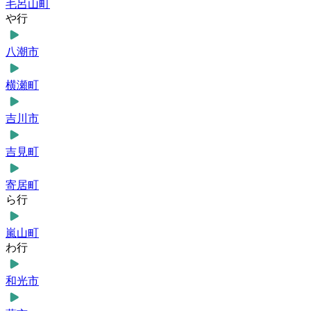
毛呂山町
や行
八潮市
横瀬町
吉川市
吉見町
寄居町
ら行
嵐山町
わ行
和光市