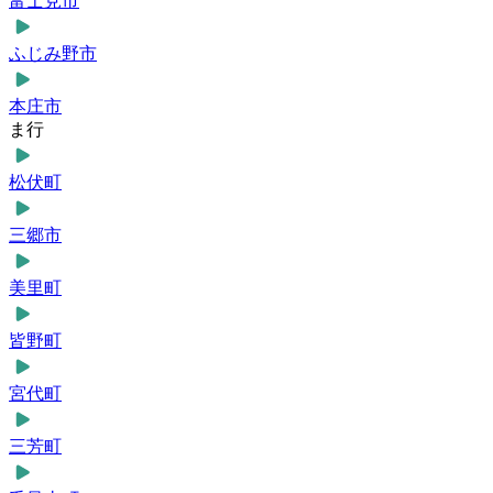
富士見市
ふじみ野市
本庄市
ま行
松伏町
三郷市
美里町
皆野町
宮代町
三芳町