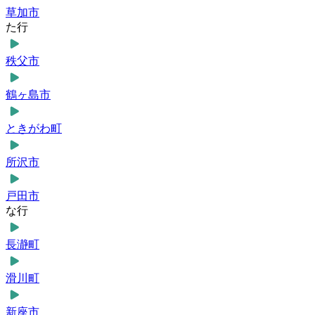
草加市
た行
秩父市
鶴ヶ島市
ときがわ町
所沢市
戸田市
な行
長瀞町
滑川町
新座市