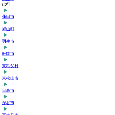
は行
蓮田市
鳩山町
羽生市
飯能市
東秩父村
東松山市
日高市
深谷市