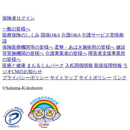
保険者ログイン
一般の皆様へ
医療保険のしくみ
国保Q&A
介護Q&A
介護サービス苦情相
談
保険医療機関等の皆様へ
柔整・あはき施術所の皆様へ
健診
等実施機関の皆様へ
介護事業者の皆様へ
障害者支援事業所
の皆様へ
医療と健康
まもるくんパーク
入札関係情報
新規採用情報
ラ
ジオCMのお知らせ
プライバシーポリシー
サイトマップ
サイトポリシー
リンク
©Saitama-Kokuhoren