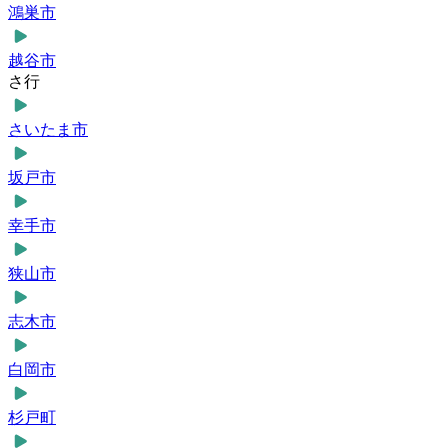
鴻巣市
越谷市
さ行
さいたま市
坂戸市
幸手市
狭山市
志木市
白岡市
杉戸町