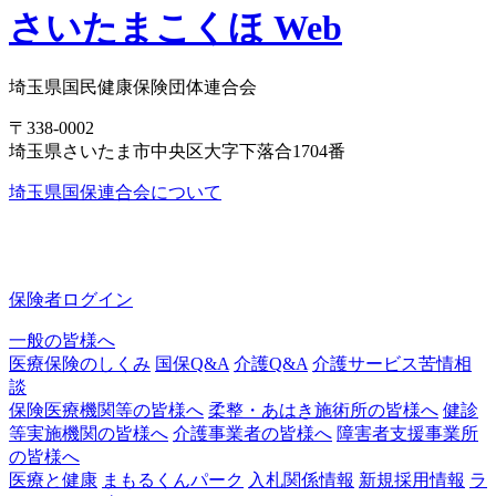
さいたまこくほ Web
埼玉県国民健康保険団体連合会
〒338-0002
埼玉県さいたま市中央区大字下落合1704番
埼玉県国保連合会について
保険者ログイン
一般の皆様へ
医療保険のしくみ
国保Q&A
介護Q&A
介護サービス苦情相
談
保険医療機関等の皆様へ
柔整・あはき施術所の皆様へ
健診
等実施機関の皆様へ
介護事業者の皆様へ
障害者支援事業所
の皆様へ
医療と健康
まもるくんパーク
入札関係情報
新規採用情報
ラ