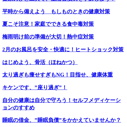
平時から備えよう もしものときの健康対策
夏こそ注意！家庭でできる食中毒対策
梅雨明け前の準備が大切！熱中症対策
2月のお風呂を安全・快適に！ヒートショック対策
はじめよう、骨活（ほねかつ）
太り過ぎも痩せすぎもNG！目指せ、健康体重
キケンです、”座り過ぎ”！
自分の健康は自分で守ろう！セルフメディケーシ
ョンのすすめ
睡眠の借金、”睡眠負債”をかかえていませんか？