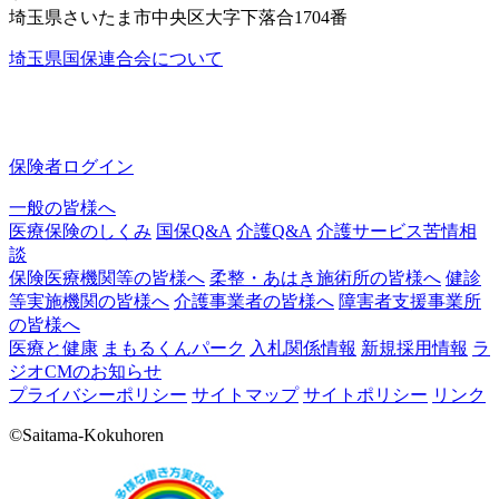
埼玉県さいたま市中央区大字下落合1704番
埼玉県国保連合会について
保険者ログイン
一般の皆様へ
医療保険のしくみ
国保Q&A
介護Q&A
介護サービス苦情相
談
保険医療機関等の皆様へ
柔整・あはき施術所の皆様へ
健診
等実施機関の皆様へ
介護事業者の皆様へ
障害者支援事業所
の皆様へ
医療と健康
まもるくんパーク
入札関係情報
新規採用情報
ラ
ジオCMのお知らせ
プライバシーポリシー
サイトマップ
サイトポリシー
リンク
©Saitama-Kokuhoren