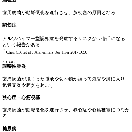
歯周病菌が動脈硬化を進行させ、脳梗塞の原因となる
認知症
＊
アルツハイマー型認知症を発症するリスクが1.7倍
になる
という報告がある
＊
Chen CK ,et al : Alzheimers Res Ther.2017;9:56
ごえんせい
誤嚥性
肺炎
歯周病菌が混じった唾液や食べ物が誤って気管や肺に入り、
気管支炎や肺炎を起こす
狭心症・心筋梗塞
歯周病菌が動脈硬化を進行させ、狭心症や心筋梗塞につなが
る
糖尿病