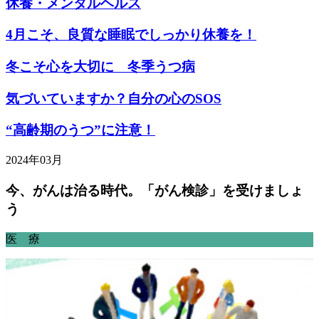
休養・メンタルヘルス
4月こそ、良質な睡眠でしっかり休養を！
冬こそ心を大切に 冬季うつ病
気づいていますか？自分の心のSOS
“高齢期のうつ”に注意！
2024年03月
今、がんは治る時代。「がん検診」を受けましょ
う
医 療