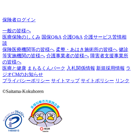
保険者ログイン
一般の皆様へ
医療保険のしくみ
国保Q&A
介護Q&A
介護サービス苦情相
談
保険医療機関等の皆様へ
柔整・あはき施術所の皆様へ
健診
等実施機関の皆様へ
介護事業者の皆様へ
障害者支援事業所
の皆様へ
医療と健康
まもるくんパーク
入札関係情報
新規採用情報
ラ
ジオCMのお知らせ
プライバシーポリシー
サイトマップ
サイトポリシー
リンク
©Saitama-Kokuhoren