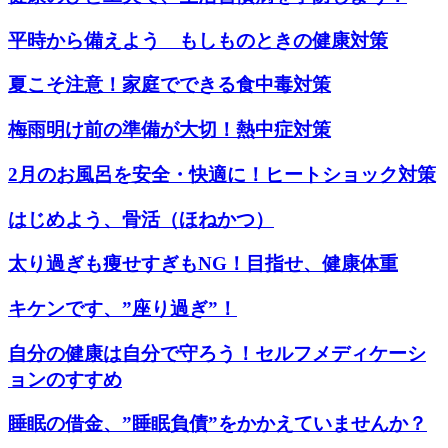
平時から備えよう もしものときの健康対策
夏こそ注意！家庭でできる食中毒対策
梅雨明け前の準備が大切！熱中症対策
2月のお風呂を安全・快適に！ヒートショック対策
はじめよう、骨活（ほねかつ）
太り過ぎも痩せすぎもNG！目指せ、健康体重
キケンです、”座り過ぎ”！
自分の健康は自分で守ろう！セルフメディケーシ
ョンのすすめ
睡眠の借金、”睡眠負債”をかかえていませんか？