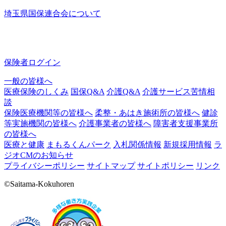
埼玉県国保連合会について
保険者ログイン
一般の皆様へ
医療保険のしくみ
国保Q&A
介護Q&A
介護サービス苦情相
談
保険医療機関等の皆様へ
柔整・あはき施術所の皆様へ
健診
等実施機関の皆様へ
介護事業者の皆様へ
障害者支援事業所
の皆様へ
医療と健康
まもるくんパーク
入札関係情報
新規採用情報
ラ
ジオCMのお知らせ
プライバシーポリシー
サイトマップ
サイトポリシー
リンク
©Saitama-Kokuhoren