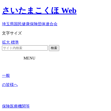
さいたまこくほ Web
埼玉県国民健康保険団体連合会
文字サイズ
拡大
標準
検索
MENU
一般
の皆様へ
保険医療機関等