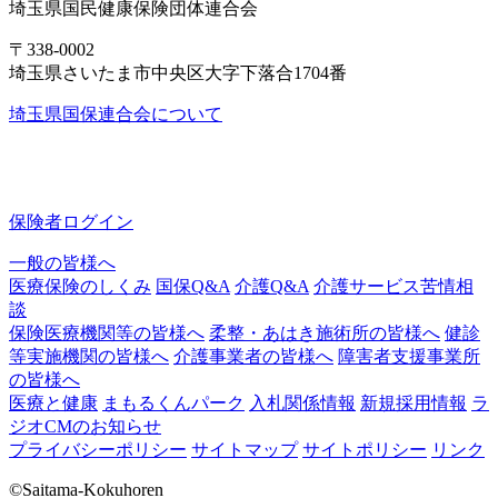
埼玉県国民健康保険団体連合会
〒338-0002
埼玉県さいたま市中央区大字下落合1704番
埼玉県国保連合会について
保険者ログイン
一般の皆様へ
医療保険のしくみ
国保Q&A
介護Q&A
介護サービス苦情相
談
保険医療機関等の皆様へ
柔整・あはき施術所の皆様へ
健診
等実施機関の皆様へ
介護事業者の皆様へ
障害者支援事業所
の皆様へ
医療と健康
まもるくんパーク
入札関係情報
新規採用情報
ラ
ジオCMのお知らせ
プライバシーポリシー
サイトマップ
サイトポリシー
リンク
©Saitama-Kokuhoren